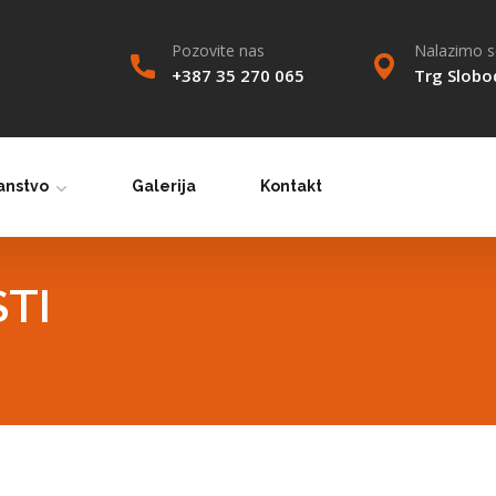
Pozovite nas
Nalazimo se
+387 35 270 065
Trg Slobo
anstvo
Galerija
Kontakt
TI