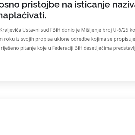
no pristojbe na isticanje naziva
naplaćivati.
raljevića Ustavni sud FBiH donio je Mišljenje broj U-6/25 k
roku iz svojih propisa uklone odredbe kojima se propisuje 
riješeno pitanje koje u Federaciji BiH desetljećima predstavlj