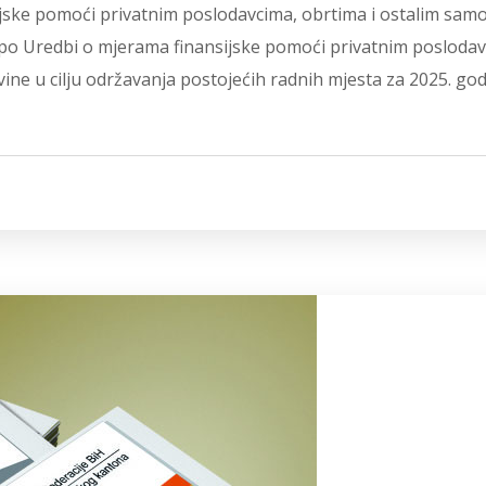
sijske pomoći privatnim poslodavcima, obrtima i ostalim sam
a po Uredbi o mjerama finansijske pomoći privatnim posloda
ine u cilju održavanja postojećih radnih mjesta za 2025. god