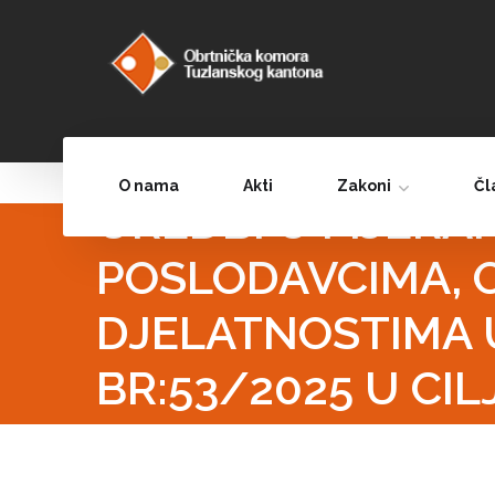
OBAVJEŠTENJE U
O nama
Akti
Zakoni
Čl
UREDBI O MJERAM
POSLODAVCIMA, 
DJELATNOSTIMA U
BR:53/2025 U CI
MJESTA ZA 2025.