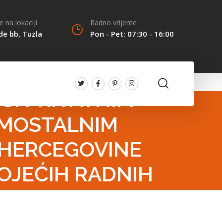
 na lokaciji
Radno vrijeme
de bb, Tuzla
Pon - Pet: 07:30 - 16:00
USLOVA PO
ĆI PRIVATNIM
AMOSTALNIM
I HERCEGOVINE
OJEĆIH RADNIH