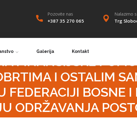
Pozovite nas
Nalazimo se
+387 35 270 065
Trg Slobo
 VEZI NEISPUNJENJA 
anstvo
Galerija
Kontakt
A FINANSIJSKE POMO
OBRTIMA I OSTALIM S
 FEDERACIJI BOSNE 
LJU ODRŽAVANJA POST
 GODINU