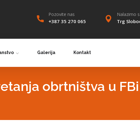
Pozovite nas
Nalazimo se
+387 35 270 065
Trg Slobo
anstvo
Galerija
Kontakt
kretanja obrtništva u F