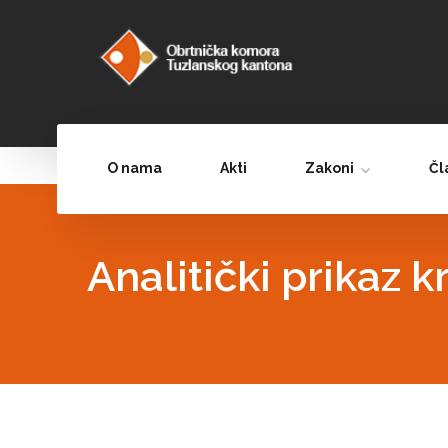
O nama
Akti
Zakoni
Čl
Analitički prikaz 