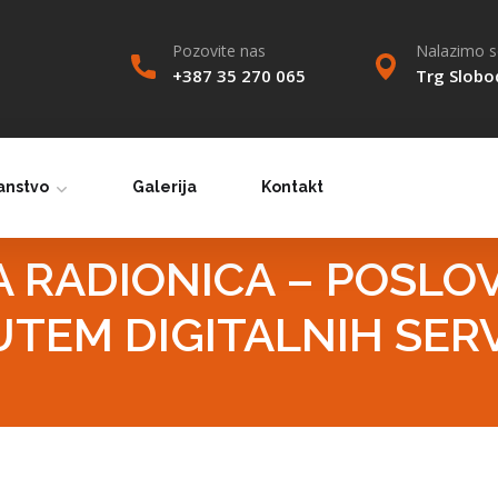
Pozovite nas
Nalazimo se
+387 35 270 065
Trg Slobo
anstvo
Galerija
Kontakt
A RADIONICA – POSLO
TEM DIGITALNIH SER