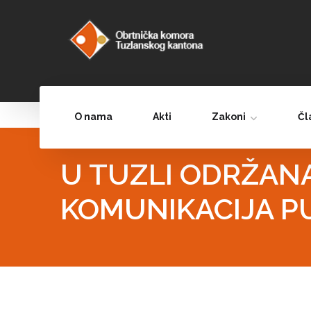
O nama
Akti
Zakoni
Čl
U TUZLI ODRŽAN
KOMUNIKACIJA PU