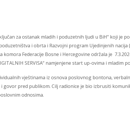
ključan za ostanak mladih i poduzetnih ljudi u BiH“ koji je
poduzetništva i obrta i Razvojni program Ujedinjenih nacija
komora Federacije Bosne i Hercegovine održala je 7.3.2024.
ALNIH SERVISA“ namjenjene start up-ovima i mladim po
dividualnih vještinama iz osnova poslovnog bontona, verbal
 govor pred publikom. Cilj radionice je bio izbrusiti komunik
i poslovnim odnosima.