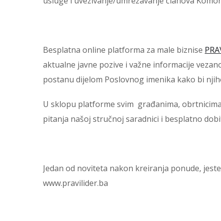
usluge i uvezivanje/umrežavanje članova Komo
Besplatna online platforma za male biznise
PRA
aktualne javne pozive i važne informacije vezano 
postanu dijelom Poslovnog imenika kako bi nji
U sklopu platforme svim građanima, obrtnicima i
pitanja našoj stručnoj saradnici i besplatno dobit
Jedan od noviteta nakon kreiranja ponude, jes
www.pravilider.ba