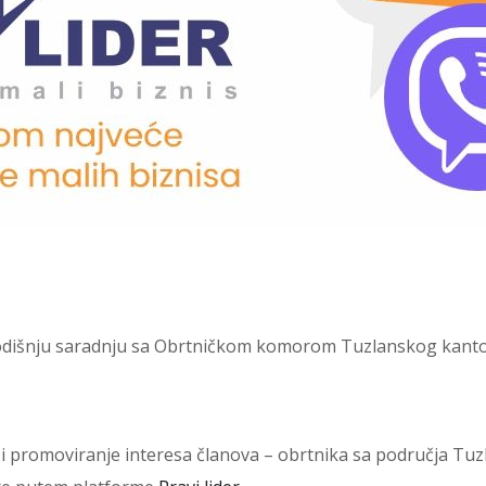
dišnju saradnju sa Obrtničkom komorom Tuzlanskog kanton
a i promoviranje interesa članova – obrtnika sa područja T