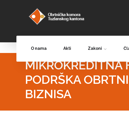
O nama
Akti
Zakoni
Čl
MIKROKREDITNA 
PODRŠKA OBRTNI
BIZNISA