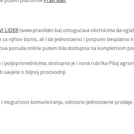
re putem platforme
Pravi lider
.
VI LIDER
(www.pravilider.ba) omogućava obrtnicima da oglaša
za njihov biznis, ali i da jednostavno i potpuno besplatno k
hova ponuda online putem bila dostupna na kompletnom pod
 poljoprivrednicima, dostupna je i nova rubrika Pitaj agron
i savjete o biljnoj proizvodnji.
te i mogućnost komuniciranja, odnosno jednostavne prodaje