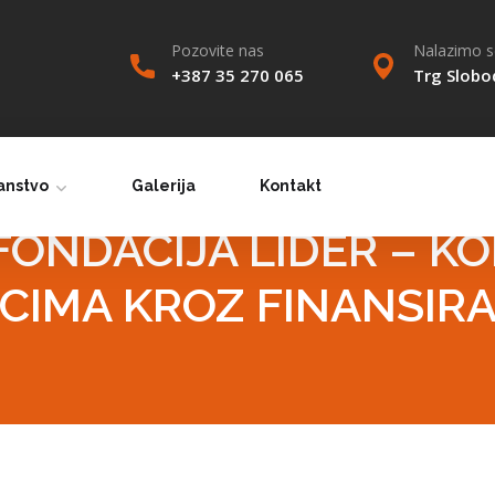
Pozovite nas
Nalazimo se
+387 35 270 065
Trg Slobo
anstvo
Galerija
Kontakt
FONDACIJA LIDER – K
CIMA KROZ FINANSIRA