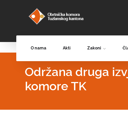
O nama
Akti
Zakoni
Čl
Održana druga izv
komore TK