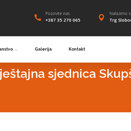
Pozovite nas
Nalazimo se
+387 35 270 065
Trg Slobo
anstvo
Galerija
Kontakt
ještajna sjednica Skup