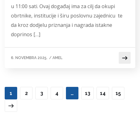
u 11:00 sati. Ovaj događaj ima za cilj da okupi
obrtnike, institucije i širu poslovnu zajednicu te
da kroz dodjelu priznanja i nagrada istakne
doprinos […]
6. NOVEMBRA 2025.
/
AMEL
1
2
3
4
…
13
14
15