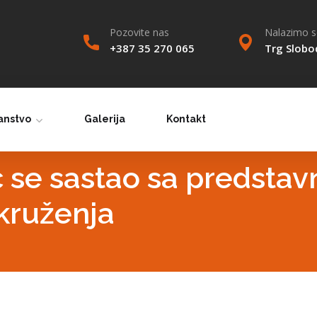
Pozovite nas
Nalazimo se
+387 35 270 065
Trg Slobo
anstvo
Galerija
Kontakt
 se sastao sa predstav
kruženja