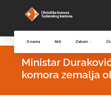
O nama
Akti
Zakoni
Čl
Ministar Duraković
komora zemalja o