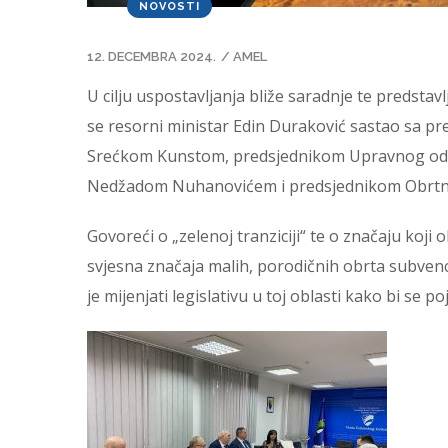
NOVOSTI
12. DECEMBRA 2024.
/
AMEL
U cilju uspostavljanja bliže saradnje te predsta
se resorni ministar Edin Duraković sastao sa 
Srećkom Kunstom, predsjednikom Upravnog odb
Nedžadom Nuhanovićem i predsjednikom Obrtn
Govoreći o „zelenoj tranziciji“ te o značaju ko
svjesna značaja malih, porodičnih obrta subvenc
je mijenjati legislativu u toj oblasti kako bi se