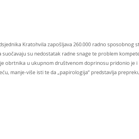
sjednika Kratohvila zapošljava 260.000 radno sposobnog st
 suočavaju su nedostatak radne snage te problem kompetenci
anje obrtnika u ukupnom društvenom doprinosu pridonio je i
u, manje-više isti te da „papirologija“ predstavlja prepreku