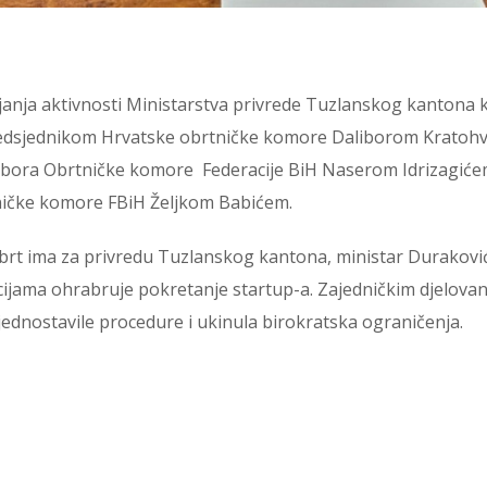
vljanja aktivnosti Ministarstva privrede Tuzlanskog kantona k
predsjednikom Hrvatske obrtničke komore Daliborom Kratohv
ora Obrtničke komore Federacije BiH Naserom Idrizagiće
ičke komore FBiH Željkom Babićem.
ji obrt ima za privredu Tuzlanskog kantona, ministar Durakov
ijama ohrabruje pokretanje startup-a. Zajedničkim djelovan
 pojednostavile procedure i ukinula birokratska ograničenja.