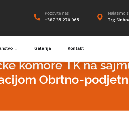
Pozovite nas
Nalazimo se
+387 35 270 065
Trg Slobo
anstvo
Galerija
Kontakt
čke komore TK na sajm
acijom Obrtno-podjetn