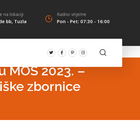
 na lokaciji
Radno vrijeme
de bb, Tuzla
Pon - Pet: 07:30 - 16:00
u MOS 2023. –
iške zbornice