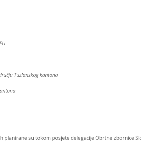
 EU
odručju Tuzlanskog kantona
kantona
stih planirane su tokom posjete delegacije Obrtne zbornice 