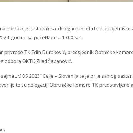
 održala je sastanak sa delegacijom obrtno -podjetniške z
023. godine sa početkom u 13:00 sati.
ar privrede TK Edin Duraković, predsjednik Obtničke komore
g odbora OKTK Zijad Šabanović.
jma „MOS 2023“ Celje – Slovenija te je prije samog sastanka
venije te su delegaciji Obrtničke komore TK predstavljene akt
a :