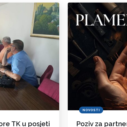
NOVOSTI
re TK u posjeti
Poziv za partne