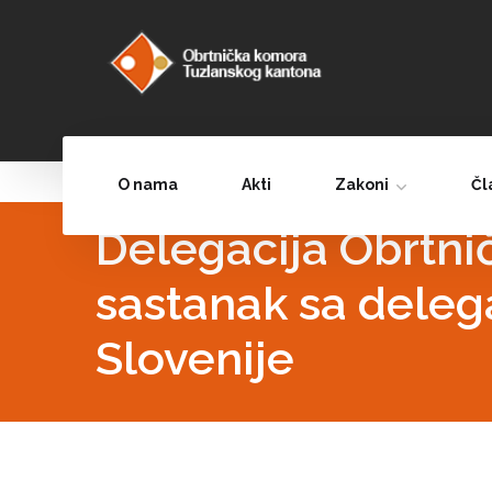
O nama
Akti
Zakoni
Čl
Delegacija Obrtni
sastanak sa deleg
Slovenije