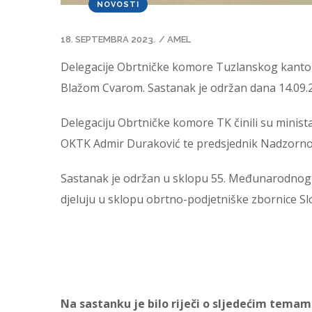
NOVOSTI
18. SEPTEMBRA 2023.
/
AMEL
Delegacije Obrtničke komore Tuzlanskog kantona
Blažom Cvarom. Sastanak je održan dana 14.09.2
Delegaciju Obrtničke komore TK činili su minist
OKTK Admir Duraković te predsjednik Nadzorno
Sastanak je održan u sklopu 55. Međunarodnog sa
djeluju u sklopu obrtno-podjetniške zbornice Slo
Na sastanku je bilo riječi o sljedećim temam