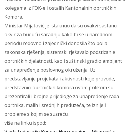
kolegama iz FOK-e i ostalih Kantonalnih obrtničkih
Komora.
Ministar Mijatović je istaknuo da su ovakvi sastanci
okvir za buduću saradnju kako bi se u narednom
periodu redovno i zajednički donosila što bolja
zakonska rješenja, sistemski rješavalo podsticanje
obrtničkih djelatnosti, kao i suštinski gradio ambijent
za unapređenje poslovnog okruženja. Uz
predstavljanje projekata i aktivnosti koje provode,
predstavnici obrtničkih komora ovom prilikom su
prezentirali i brojne prijedloge za unapređenje rada
obrtnika, malih i srednjih preduzeća, te iznijeli
probleme s kojim se susreću.
više na linku ispod:
Vlada Federacije Bosne i Hercegovine | Mijatović s