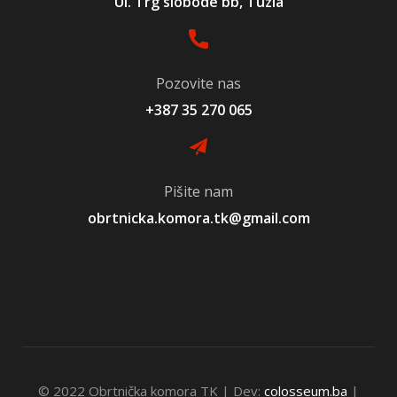
Ul. Trg slobode bb, Tuzla
Pozovite nas
+387 35 270 065
Pišite nam
obrtnicka.komora.tk@gmail.com
© 2022 Obrtnička komora TK | Dev:
colosseum.ba
|