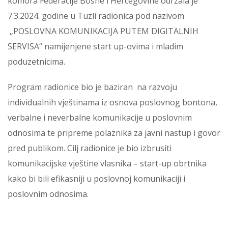
komora Federacije Bosne i Hercegovine održala je
7.3.2024. godine u Tuzli radionica pod nazivom
„POSLOVNA KOMUNIKACIJA PUTEM DIGITALNIH
SERVISA“ namijenjene start up-ovima i mladim
poduzetnicima.
Program radionice bio je baziran na razvoju
individualnih vještinama iz osnova poslovnog bontona,
verbalne i neverbalne komunikacije u poslovnim
odnosima te pripreme polaznika za javni nastup i govor
pred publikom. Cilj radionice je bio izbrusiti
komunikacijske vještine vlasnika – start-up obrtnika
kako bi bili efikasniji u poslovnoj komunikaciji i
poslovnim odnosima.