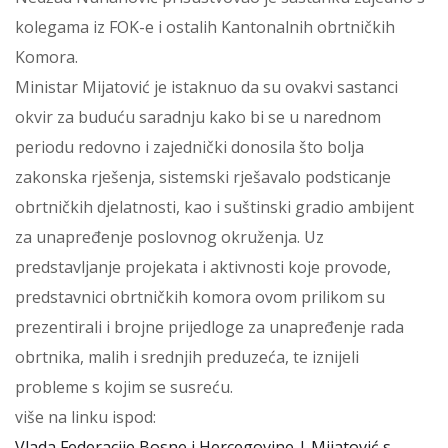
kolegama iz FOK-e i ostalih Kantonalnih obrtničkih
Komora.
Ministar Mijatović je istaknuo da su ovakvi sastanci
okvir za buduću saradnju kako bi se u narednom
periodu redovno i zajednički donosila što bolja
zakonska rješenja, sistemski rješavalo podsticanje
obrtničkih djelatnosti, kao i suštinski gradio ambijent
za unapređenje poslovnog okruženja. Uz
predstavljanje projekata i aktivnosti koje provode,
predstavnici obrtničkih komora ovom prilikom su
prezentirali i brojne prijedloge za unapređenje rada
obrtnika, malih i srednjih preduzeća, te iznijeli
probleme s kojim se susreću.
više na linku ispod:
Vlada Federacije Bosne i Hercegovine | Mijatović s