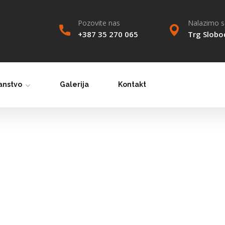
Pozovite nas
Nalazimo se
+387 35 270 065
Trg Slobo
anstvo
Galerija
Kontakt