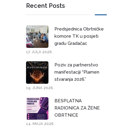
Recent Posts
Predsjednica Obrtničke
komore TK u posjeti
gradu Gradačac
17. JULA 2026.
Poziv za partnerstvo
manifestaciji “Plamen
stvaranja 2026.”
19. JUNA 2026.
BESPLATNA
RADIONICA ZA ŽENE
OBRTNICE
14. MAJA 2026.