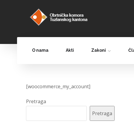
O nama
Akti
Zakoni
Čl
[woocommerce_my_account]
Pretraga
Pretraga