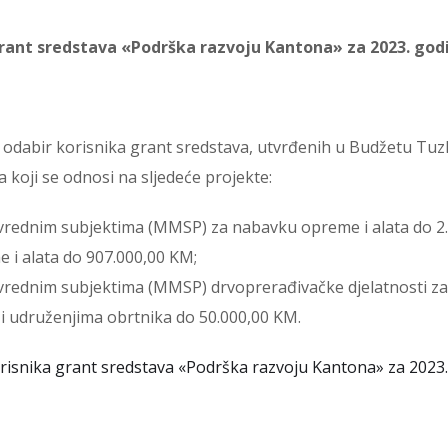
 grant sredstava «Podrška razvoju Kantona» za 2023. god
a odabir korisnika grant sredstava, utvrđenih u Budžetu Tu
 koji se odnosi na sljedeće projekte:
privrednim subjektima (MMSP) za nabavku opreme i alata do 2
 i alata do 907.000,00 KM;
privrednim subjektima (MMSP) drvoprerađivačke djelatnosti z
 udruženjima obrtnika do 50.000,00 KM.
orisnika grant sredstava «Podrška razvoju Kantona» za 2023