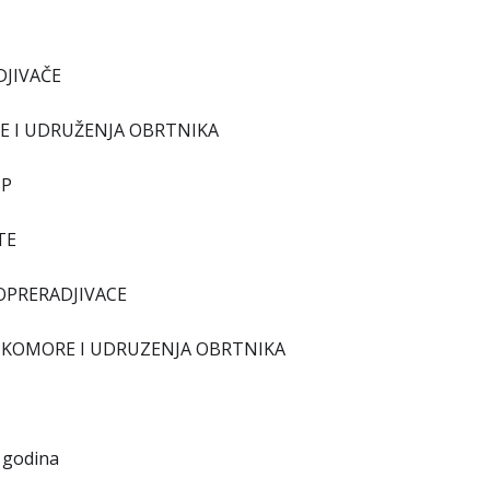
DJIVAČE
RE I UDRUŽENJA OBRTNIKA
SP
TE
RVOPRERADJIVACE
KE KOMORE I UDRUZENJA OBRTNIKA
5 godina