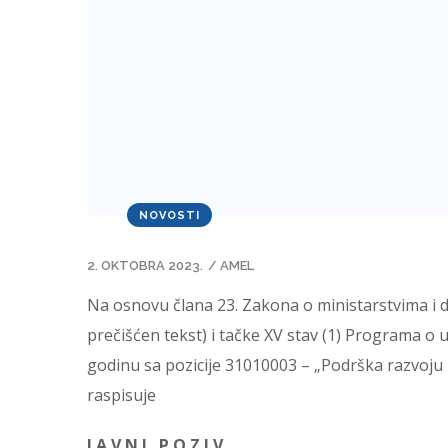
NOVOSTI
2. OKTOBRA 2023.
/
AMEL
Na osnovu člana 23. Zakona o ministarstvima i
prečišćen tekst) i tačke XV stav (1) Programa o
godinu sa pozicije 31010003 – „Podrška razvoju
raspisuje
J A V N I P O Z I V