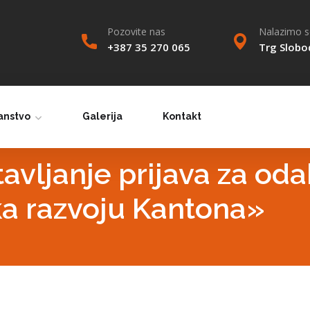
Pozovite nas
Nalazimo se
+387 35 270 065
Trg Slobo
anstvo
Galerija
Kontakt
avljanje prijava za oda
ka razvoju Kantona»