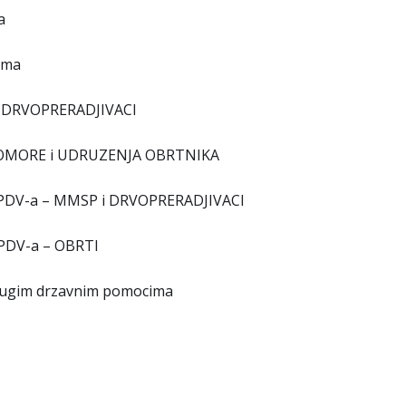
a
ama
I i DRVOPRERADJIVACI
KE KOMORE i UDRUZENJA OBRTNIKA
emu PDV-a – MMSP i DRVOPRERADJIVACI
u PDV-a – OBRTI
 drugim drzavnim pomocima