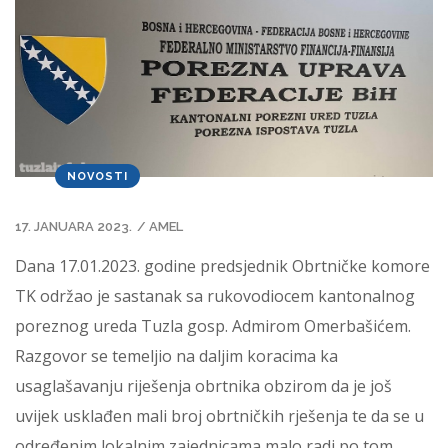
NOVOSTI
17. JANUARA 2023.
/
AMEL
Dana 17.01.2023. godine predsjednik Obrtničke komore
TK održao je sastanak sa rukovodiocem kantonalnog
poreznog ureda Tuzla gosp. Admirom Omerbašićem.
Razgovor se temeljio na daljim koracima ka
usaglašavanju riješenja obrtnika obzirom da je još
uvijek usklađen mali broj obrtničkih rješenja te da se u
određenim lokalnim zajednicama malo radi po tom