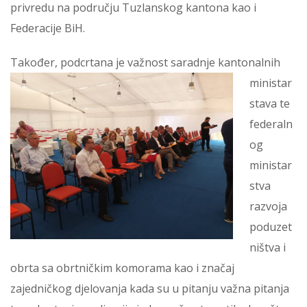
privredu na području Tuzlanskog kantona kao i
Federacije BiH.
Također, pod
crtana je važnost saradnje kantonalnih
ministar
stava te
federaln
og
ministar
stva
razvoja
poduzet
ništva i
obrta sa obrtničkim komorama kao i značaj
zajedničkog djelovanja kada su u pitanju važna pitanja