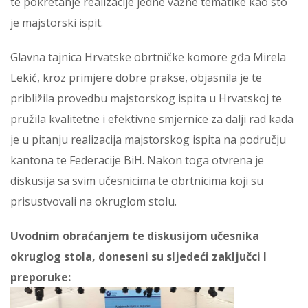
te pokretanje realizacije jedne važne tematike kao što
je majstorski ispit.
Glavna tajnica Hrvatske obrtničke komore gđa Mirela
Lekić, kroz primjere dobre prakse, objasnila je te
približila provedbu majstorskog ispita u Hrvatskoj te
pružila kvalitetne i efektivne smjernice za dalji rad kada
je u pitanju realizacija majstorskog ispita na području
kantona te Federacije BiH. Nakon toga otvrena je
diskusija sa svim učesnicima te obrtnicima koji su
prisustvovali na okruglom stolu.
Uvodnim obraćanjem te diskusijom učesnika
okruglog stola, doneseni su sljedeći zaključci I
preporuke: