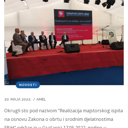
NOVOSTI
20. MAJA 2022.
/
AMEL
Okrugli sto pod nazivom “Realizacija majstorskog ispita
na osnovu Zakona o obrtu i srodnim djelatnostima
FBiH” održan je u Gračanici 17.05.2022. godine u