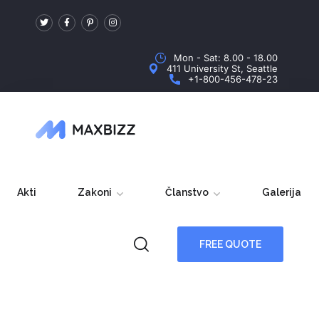
Mon - Sat: 8.00 - 18.00
411 University St, Seattle
+1-800-456-478-23
Akti
Zakoni
Članstvo
Galerija
FREE QUOTE