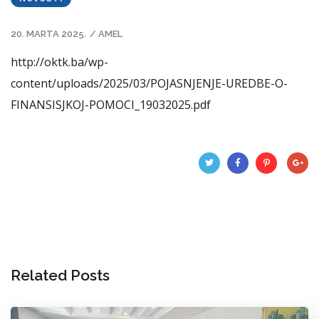
POSTOJEĆIH RADNIH
MJESTA ZA 2025. GODINU
20. MARTA 2025.
/
AMEL
http://oktk.ba/wp-
content/uploads/2025/03/POJASNJENJE-UREDBE-O-
FINANSISJKOJ-POMOCI_19032025.pdf
Related Posts