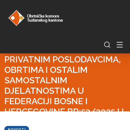
OBAVJEŠTENJE U VEZI
NEISPUNJENJA USLOVA PO
UREDBI O MJERAMA
FINANSIJSKE POMOĆI
PRIVATNIM POSLODAVCIMA,
OBRTIMA I OSTALIM
SAMOSTALNIM
DJELATNOSTIMA U
FEDERACIJI BOSNE I
HERCEGOVINE BR:53/2025 U
CILJU ODRŽAVANJA
NOVOSTI